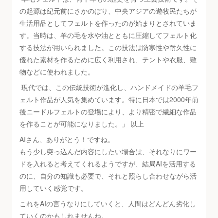
の起源は紀元前にさかのぼり、中央アジアの遊牧民たちが
生活用品としてフェルトを作ったのが始まりとされていま
す。当時は、羊の毛を水や油とともに圧縮してフェルト化
する技法が用いられました。この技法は防寒性や耐久性に
優れた素材を作るために広く利用され、テントや衣服、敷
物などに使われました。
現代では、この伝統技術が進化し、ハンドメイドの羊毛フ
ェルト作品が人気を集めています。特に日本では2000年前
後ニードルフェルトの登場により、より精密で繊細な作品
を作ることが可能になりました。」 以上
AIさん、ありがとう！ですね。
もう少し突っ込んだ内容にしたい場合は、それなりにワー
ドを入れると考えてくれるようですが、結局AIを活用する
のに、自分の知識も必要で、それと照らし合わせながら活
用していく感覚です。
これをAIの言うなりにしていくと、人間はどんどん劣化し
ていくのかもしれませんね。