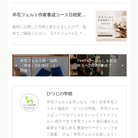
羊毛フェルト作家養成コース日程変更について
最初に公開した日程と変わりましたので、改
めてご確認ください。【スケジュール】＊…
羊毛フェルト部・福岡
FeelFelt〜暮らしを彩る
（博多）2月15日（土）
羊毛〜2024無事終了
開催！
ひつじの学校
羊毛フェルトを学ぶなら （社）日本羊毛フ
ェルト協会の 「ひつじの学校」 羊毛フェル
トは ニードルフェルトとハンドメイドフェ
ルト 両方できて羊毛フェルト 初心者から上
級者まで楽しめる 教室やワークショップを
ご提案。 さぁ！羊毛フェルトを楽しもう！