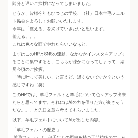
随分と遅いご挨拶になってしまいました。
どうか、皆様今年もひつじの学校、（社）日本羊毛フェル
ト協会をよろしくお願いいたします。
今年は「整える」を掲げていきたいと思います。
整える。。。
これは色々な面でやれたらいいなぁと。
まずはこのHPとSNSの連動。なかなかインスタをアップす
ることに集中すると、こちらが疎かになってしまって、結
局今頃のご挨拶。
「時に叶って美しい」と言えど、遅くないですか？という
感じですね（笑）
このHPでは、羊毛フェルトと羊毛について色々アップ出来
たらと思ってます。それにはAIの力を借りた方が良さそう
だな。。。と先日文章を考えてもらいました。
以下、羊毛フェルトについてAIが出した内容。
「羊毛フェルトの歴史 」
羊毛フェルトは、何千年もの歴史を持つ工芸技術です。そ