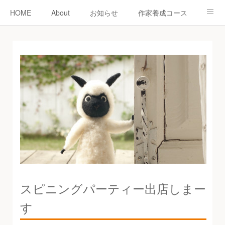
HOME
About
お知らせ
作家養成コース
ニードーリー
shop
教室
教室予約
認定作家紹介
コラム
お問い合わせ
スピニングパーティー出店しまー
す