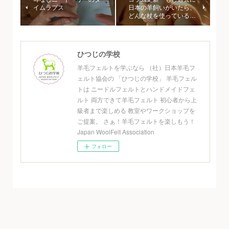
イムラプス
日本の羊飼いがいたら、
どんな杖を使っている…
ひつじの学校
羊毛フェルトを学ぶなら （社）日本羊毛フ
ェルト協会の 「ひつじの学校」 羊毛フェル
トは ニードルフェルトとハンドメイドフェ
ルト 両方できて羊毛フェルト 初心者から上
級者まで楽しめる 教室やワークショップを
ご提案。 さぁ！羊毛フェルトを楽しもう！
Japan WoolFelt Association
フォロー