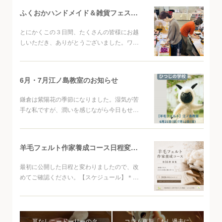
ふくおかハンドメイド＆雑貨フェスタご来場ありがとうございました
とにかくこの３日間、たくさんの皆様にお越
しいただき、ありがとうございました。ワ…
6月・7月江ノ島教室のお知らせ
鎌倉は紫陽花の季節になりました。湿気が苦
手な私ですが、潤いを感じながら今日もせ…
羊毛フェルト作家養成コース日程変更について
最初に公開した日程と変わりましたので、改
めてご確認ください。【スケジュール】＊…
耳なしニードーリーのタ
コラム更新「もし過去に