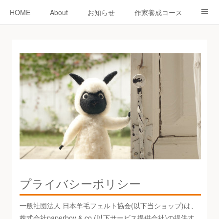
HOME
About
お知らせ
作家養成コース
ニードーリー
shop
教室
教室予約
認定作家紹介
コラム
お問い合わせ
プライバシーポリシー
一般社団法人 日本羊毛フェルト協会(以下当ショップ)は、
株式会社paperboy & co.(以下サービス提供会社)の提供す