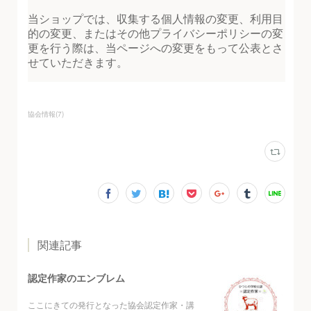
協会情報
(
7
)
関連記事
認定作家のエンブレム
ここにきての発行となった協会認定作家・講