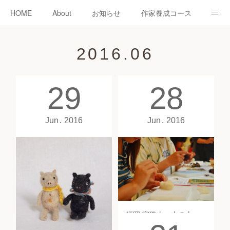
HOME
About
お知らせ
作家養成コース
ニードーリー
shop
教室
教室予約
2016
.
06
認定作家紹介
コラム
お問い合わせ
29
28
Jun
2016
Jun
2016
福岡 宝珠山・山の上の牛小屋アトリエ「ひつじのポッケ」フリーメイド部