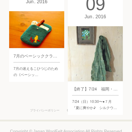
09
Jun
2016
Jun
2016
7月のベーシッククラスのご案内
7月の迷えるこひつじのため
の《ベーシッ…
【終了】7/24 福岡・夏に爽やか♪シルクウールストール
7/24（日）10:30〜●７月
『夏に爽やか♪ シルクウ…
プライバシーポリシー
特定商取引法に基づく表記
Copyright © Japan WoolFelt Association All Rights Reserved