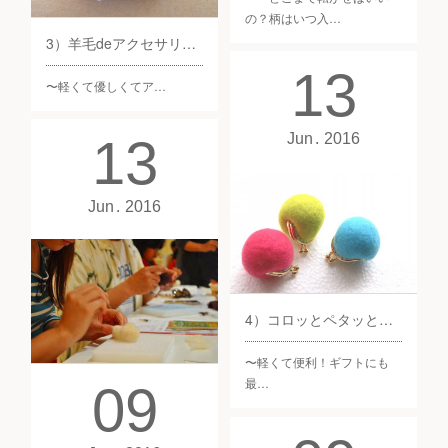
の？柄はいつ入…
3）羊毛deアクセサリー部
13
〜軽くて優しくてア…
13
Jun
2016
Jun
2016
4）コロッとペタッとがまぐち基礎部
〜軽くて便利！ギフトにも
最…
09
5）自由に制作フリーメイド部
〜うふふ♪でニヤニヤ自…