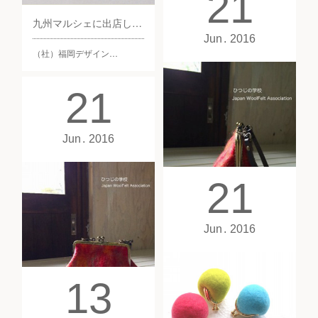
21
「ひつじのポッケ」では羊毛
九州マルシェに出店します
フェルトでこんなのあった…
Jun
2016
（社）福岡デザイン…
21
Jun
2016
21
Jun
2016
【終了】8/28 福岡・これは必見！マチ付きのがまぐちポーチ
13
8月28日（日）10:30 ~ 17:00
～型紙から自分で作って習…