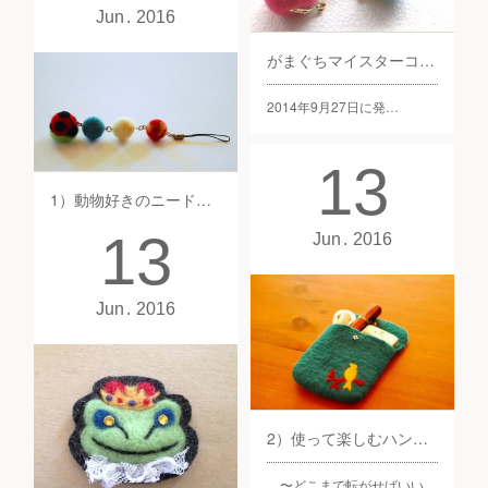
Jun
2016
【終了】8/4 東京・これは必見！マチ付きのがまぐちポーチ
がまぐちマイスターコース
8月4日（木）10:15 ~ 16:45
～型紙から自分で作って習…
2014年9月27日に発…
13
1）動物好きのニードルフェルト基礎部
13
Jun
2016
〜マスコットやリアル動物
を作…
Jun
2016
2）使って楽しむハンドメイドフェルト基礎部
〜どこまで転がせばいい