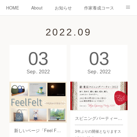
HOME
About
お知らせ
作家養成コース
ニードーリー
shop
教室
教室予約
2022
.
09
認定作家紹介
コラム
お問い合わせ
03
03
Sep
2022
Sep
2022
スピニングパーティーに出店します！
新しいページ「Feel Felt」を追加
3年ぶりの開催となりますス