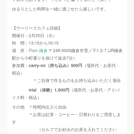
ゆるりとした時間を一緒に過ごせたら嬉しいです。
【ウーリーズカフェ詳細】
開催日：2月25日（火）
時 間：13:15から16:15
場 所：
Plain 鎌倉
〒248-0005鎌倉市雪ノ下1-2-7 (JR鎌倉
駅から小町通りを抜けて徒歩7分）
参加費：
carry-on（持ち込み）500円
（場所代・お茶代・
税込）
＊ご自身で作るものをお持ち込みいただく場合
trial （体験）1,500円
（場所代・お茶代・アドバ
イス料・税込）
その他 ＊時間内出入り自由
＊お茶は紅茶・コーヒー・日替わりをご用意しま
す
（セルフでお好みのお茶を入れてください