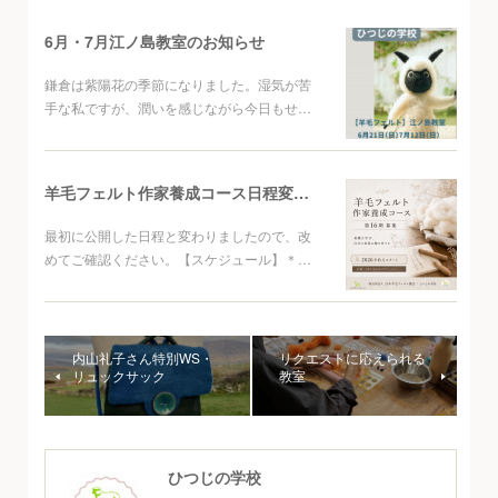
6月・7月江ノ島教室のお知らせ
鎌倉は紫陽花の季節になりました。湿気が苦
手な私ですが、潤いを感じながら今日もせ…
羊毛フェルト作家養成コース日程変更について
最初に公開した日程と変わりましたので、改
めてご確認ください。【スケジュール】＊…
内山礼子さん特別WS・
リクエストに応えられる
リュックサック
教室
ひつじの学校